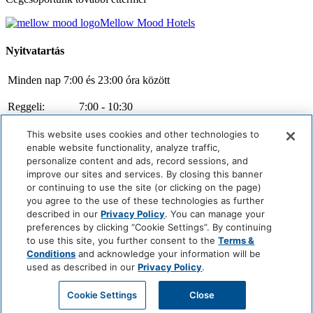
Mellow Mood Hotels
Nyitvatartás
Minden nap 7:00 és 23:00 óra között
Reggeli:
7:00 - 10:30
À la carte:
12:00 - 22:30
This website uses cookies and other technologies to
enable website functionality, analyze traffic,
Kávézó:
8:00 - 18:30
personalize content and ads, record sessions, and
improve our sites and services. By closing this banner
Szeretnénk tájékoztatni Önöket, hogy előzetes asztalfoglalásra kizárólag
or continuing to use the site (or clicking on the page)
éttermünkben van lehetőség. Kávézónkban örömmel fogadjuk a betérő
vendégeinket, azonban asztalfoglalás itt nem lehetséges.
you agree to the use of these technologies as further
described in our
Privacy Policy
. You can manage your
preferences by clicking “Cookie Settings”. By continuing
to use this site, you further consent to the
Terms &
Copyright All Rights Reserved © 2026 PÁRISI PASSAGE
Conditions
and acknowledge your information will be
RESTAURANT
used as described in our
Privacy Policy
.
Cookie Center
Házirend
Kameraszabályzatunk
Adatkezelési
Cookie Settings
Close
tájékoztató
Impresszum
Süti tájékoztató
Privacy Policy
Do Not Sell
or Share My Personal Information