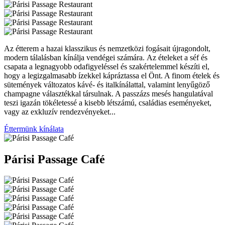
Az étterem a hazai klasszikus és nemzetközi fogásait újragondolt,
modern tálalásban kínálja vendégei számára. Az ételeket a séf és
csapata a legnagyobb odafigyeléssel és szakértelemmel készíti el,
hogy a legizgalmasabb ízekkel kápráztassa el Önt. A finom ételek és
sütemények változatos kávé- és italkínálattal, valamint lenyűgöző
champagne választékkal társulnak. A passzázs mesés hangulatával
teszi igazán tökéletessé a kisebb létszámú, családias eseményeket,
vagy az exkluzív rendezvényeket...
Éttermünk kínálata
Párisi Passage Café