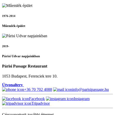
1976-2014
Műemlék épület
2019-
Párisi Udvar napjainkban
Párisi Passage Restaurant
1053 Budapest, Ferenciek tere 10.
Útvonalterv
+36 70 702 4088
info@parisipassage.hu
Facebook
Instagram
Tripadvisor
Cégcsoportunk további éttermei