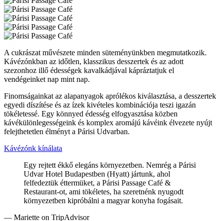
A cukrászat művészete minden süteményünkben megmutatkozik.
Kávézónkban az időtlen, klasszikus desszertek és az adott
szezonhoz illő édességek kavalkádjával kápráztatjuk el
vendégeinket nap mint nap.
Finomságainkat az alapanyagok aprólékos kiválasztása, a desszertek
egyedi díszítése és az ízek kivételes kombinációja teszi igazán
tökéletessé. Egy könnyed édesség elfogyasztása közben
kávékülönlegességeink és komplex aromájú kávéink élvezete nyújt
felejthetetlen élményt a Párisi Udvarban.
Kávézónk kínálata
Egy rejtett ékkő elegáns környezetben. Nemrég a Párisi
Udvar Hotel Budapestben (Hyatt) jártunk, ahol
felfedeztük éttermüket, a Párisi Passage Café &
Restaurant-ot, ami tökéletes, ha szeretnénk nyugodt
környezetben kipróbálni a magyar konyha fogásait.
— Mariette on TripAdvisor